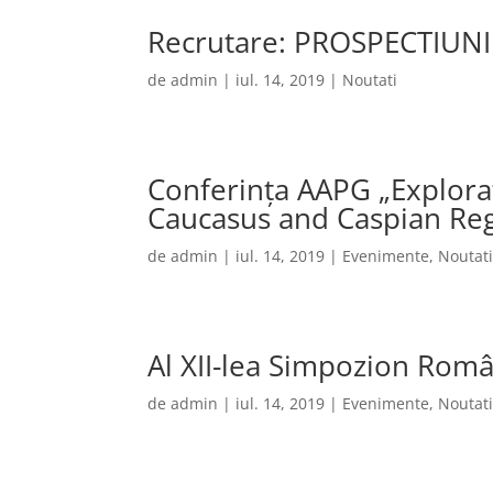
Recrutare: PROSPECTIUNI
de
admin
|
iul. 14, 2019
|
Noutati
Conferința AAPG „Explorat
Caucasus and Caspian Re
de
admin
|
iul. 14, 2019
|
Evenimente
,
Noutat
Al XII-lea Simpozion Rom
de
admin
|
iul. 14, 2019
|
Evenimente
,
Noutat