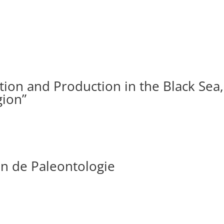
ion and Production in the Black Sea,
gion”
i
ân de Paleontologie
i