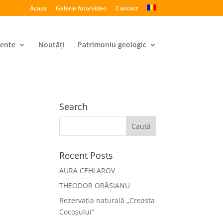
Acasa
Galerie foto/video
Contact
ente
Noutăți
Patrimoniu geologic
Search
Recent Posts
AURA CEHLAROV
THEODOR ORĂȘIANU
Rezervația naturală „Creasta
Cocoșului”