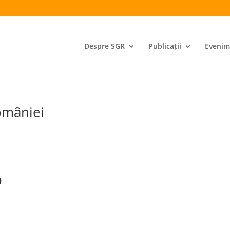
Despre SGR
Publicații
Evenim
omâniei
D